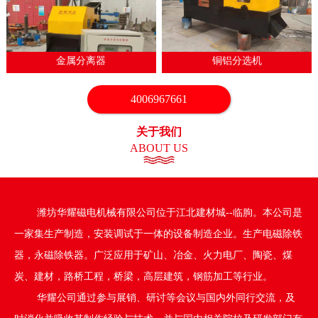
1
2
3
4
5
6
7
金属分离器
铜铝分选机
4006967661
关于我们
ABOUT US
潍坊华耀磁电机械有限公司位于江北建材城--临朐。本公司是
一家集生产制造，安装调试于一体的设备制造企业。生产电磁除铁
器，永磁除铁器。广泛应用于矿山、冶金、火力电厂、陶瓷、煤
炭、建材，路桥工程，桥梁，高层建筑，钢筋加工等行业。
华耀公司通过参与展销、研讨等会议与国内外同行交流，及